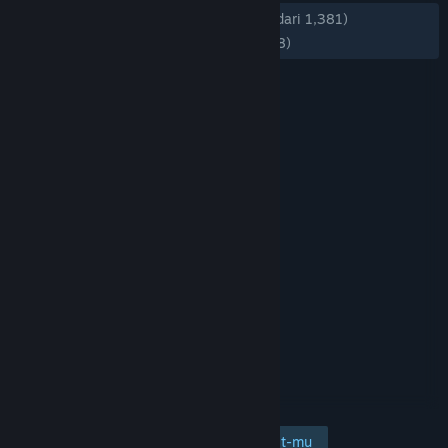
KESELURUHAN:
Mayoritas Positif
(74% dari 1,381)
TERBARU:
Mayoritas Positif
(72% dari 98)
Tambahkan ke wishlist-mu