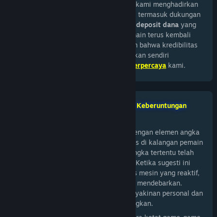
perbankan tanpa kompromi. Selain itu, kami menghadirkan
fleksibilitas mutlak dalam bertransaksi, termasuk dukungan
penuh untuk
slot deposit qris
dan
slot deposit dana
yang
paling praktis. Fakta bahwa ribuan pemain terus kembali
untuk bermain setiap hari membuktikan bahwa kredibilitas
ini bukan sekadar klaim sepihak. Buktikan sendiri
pengalaman tanpa cacat di
situs slot terpercaya
kami.
Daya Tarik Game Slot Bertema Angka Keberuntungan
Ada alasan kuat mengapa game
slot
dengan elemen angka
★★★★★
Andi
hoki selalu menduduki peringkat teratas di kalangan pemain
Akses Cepat & Stabil di Situs
Nusantara. Secara psikologis, angka-angka tertentu telah
lama diasosiasikan dengan nasib baik. Ketika sugesti ini
MEKANIK4D
digabungkan dengan mekanisme teknis mesin yang reaktif,
Sejak bermain di situs MEKANIK4D, saya
hasilnya adalah gameplay yang sangat mendebarkan.
merasakan akses yang stabil dan jarang
Pemain menemukan harmoni antara keyakinan personal dan
mengalami gangguan. Proses MEKANIK4D login
probabilitas algoritma yang menguntungkan.
juga cepat, jadi tidak perlu menunggu lama untuk