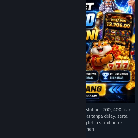
MEKANIK4D
menghadirkan pengalaman slot bet 200, 400, dan
600 dengan RTP Live tertinggi, akses cepat tanpa delay, serta
sistem permainan modern yang dirancang lebih stabil untuk
pengguna mobile maupun desktop setiap hari.