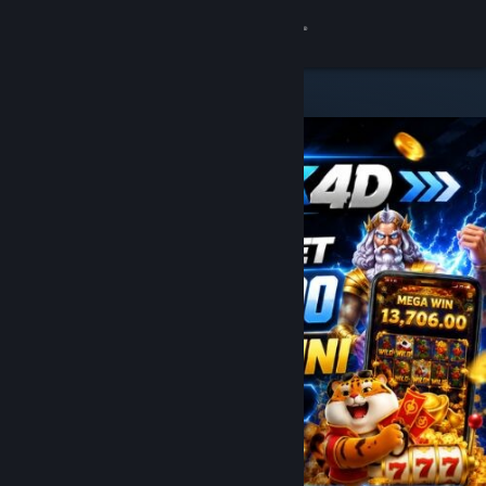
8
MEKANIK4D
Lihat Profilmu
Wallet (Rp 751,880)
Pemberitahuan
8
Toko
MEKANIK4D
Kamu & Temanmu
Obrolan