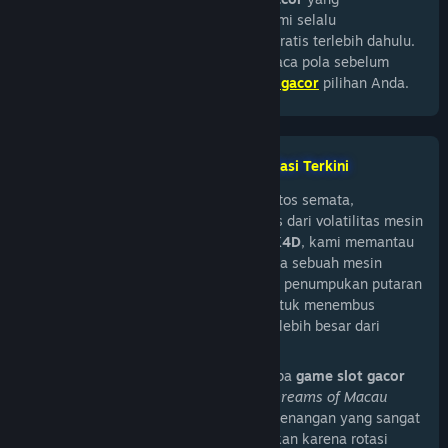
mengutamakan kelancaran pemain, kami selalu
menyarankan penggunaan fitur demo gratis terlebih dahulu.
Strategi ini sangat efektif untuk membaca pola sebelum
mulai bertaruh dengan saldo riil di
slot gacor
pilihan Anda.
Update Slot Gacor Hari Ini: Rekomendasi Terkini
Konsep
slot gacor hari ini
bukanlah mitos semata,
melainkan hasil pembacaan data teknis dari volatilitas mesin
dan aktivitas sesi pemain. Di
MEKANIK4D
, kami memantau
pergerakan RTP secara real-time. Ketika sebuah mesin
sedang mencapai titik panasnya akibat penumpukan putaran
dari komunitas, maka peluang Anda untuk menembus
algoritma mesin tersebut menjadi jauh lebih besar dari
biasanya.
Dalam sesi terakhir minggu ini, beberapa
game slot gacor
dari PG Soft seperti
Wild Bandito
dan
Dreams of Macau
menunjukkan lonjakan persentase kemenangan yang sangat
tajam. Keduanya sedang ramai dimainkan karena rotasi