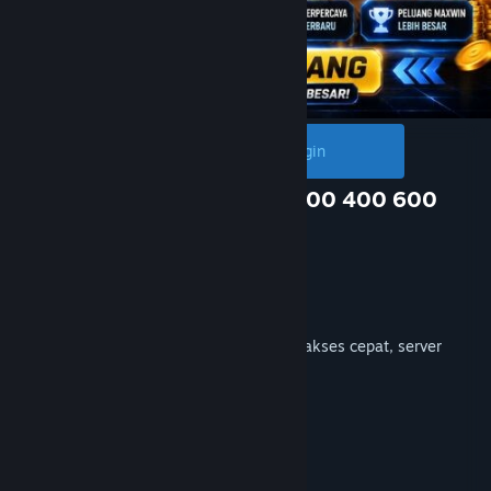
Bantuan
Rincian Akun
Preferensi toko
Daftar
Login
Ubah bahasa
MEKANIK4D Situs Slot Bet 200 400 600
Ganti Pengguna
dengan RTP Live Tertinggi
Dapatkan Aplikasi Seluler Steam
Pengembang
PersonaeGame Studio
Penerbit
Kunpan Games
Lihat situs web desktop
Dirilis
23 Jan 2026
Main slot bet kecil lebih nyaman dengan akses cepat, server
stabil, dan peluang maxwin hari ini.
TAG
+
ULASAN