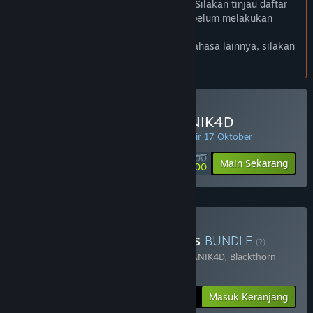
Produk ini Didukung dalam bahasamu. Silakan tinjau daftar
bahasa yang didukung di bawah ini sebelum melakukan
pembelian.
Jika kamu ingin melihat game dalam bahasa lainnya, silakan
atur
preferensi bahasa
.
Minimal Deposit di MEKANIK4D
PENAWARAN HARIAN! Penawaran berakhir 17 Oktober
Rp 50 000
-90%
Main Sekarang
Rp 5 000
Beli Chaos Of Blade Kratos
BUNDLE
(?)
Terdiri dari 2 item:
Resident Evil 4 X MEKANIK4D
,
Blackthorn
Arena: Reforged
-25%
Info Bundel
Rp 284 398
Masuk Keranjang