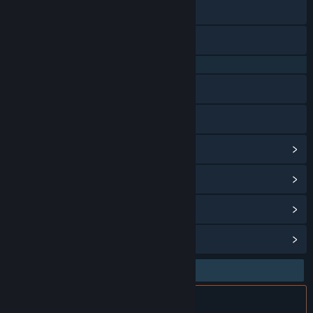
Discord
X
QQ 725153963
Baidu Tieba
Bilibili
Lihat riwayat pembaruan
Baca berita terkait
Lihat diskusi
Temukan Grup Komunitas
Bhs. Indonesia Didukung