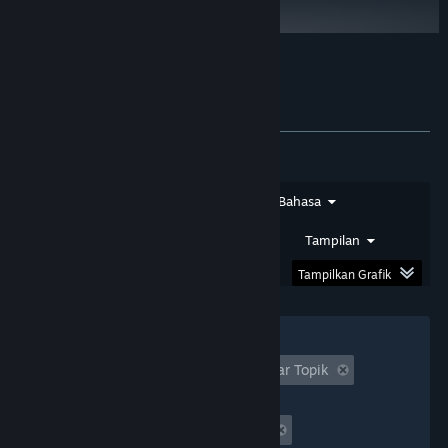
Selalu Aman
Ketika akses utama padat, link alternatif
MEKANIK4D tetap bisa digunakan dengan lancar.
Ini membuat saya tetap bisa bermain tanpa harus
Ulasan member setia MEKANIK4D
menunggu lama.
Tentang ulasan pengguna
Preferensimu
10 Feb 2026
★★★★★
Dimas
Jenis Ulasan
Jenis Pembelian
Bahasa
Tampilan UI-nya Ramah bagi
Rentang Tanggal
Waktu Bermain
Tampilan
Pengguna Baru
Tampilkan Grafik
Navigasi di MEKANIK4D mudah dipahami bahkan
untuk pengguna baru. Menu tersusun rapi
sehingga semua fitur, termasuk kategori SITUS
Filter
MEKANIK4D, bisa ditemukan dengan cepat.
12 Feb 2026
Tidak Termasuk Aktivitas Ulasan Keluar Topik
Waktu bermain:
★★★★★
Yoga
Seringnya Dimainkan di Steam Deck