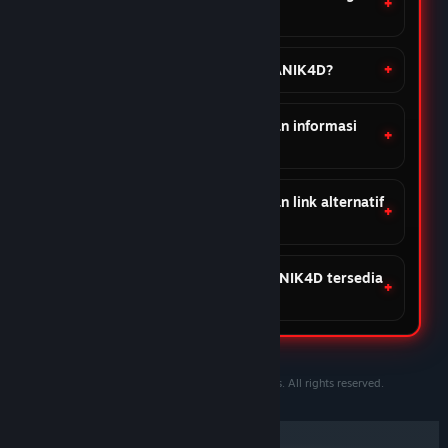
Saya suka sistem transaksi di MEKANIK4D yang
dengan mudah?
terasa praktis dan tidak membingungkan. Deposit
dan penarikan diproses dengan cepat sehingga
pengalaman bermain jadi lebih nyaman.
Apa saja keunggulan SITUS MEKANIK4D?
07 Feb 2026
Apakah MEKANIK4D menyediakan informasi
RTP Live?
★★★★★
Budi
CS MEKANIK4D Responsif 24
Apakah MEKANIK4D menyediakan link alternatif
Jam
resmi?
Pelayanan customer service MEKANIK4D sangat
membantu. Saat saya mengalami kendala pada
Apakah layanan pelanggan MEKANIK4D tersedia
proses MEKANIK4D login, tim support merespons
24 jam?
dengan cepat dan memberikan solusi yang jelas.
08 Feb 2026
SEO SINCHAN - ©2020-2030 PersonaeGame Studios. All rights reserved.
★★★★☆
Arif
Link Alternatif MEKANIK4D