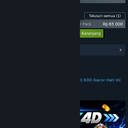
Konten Game ini
Telusuri semua
(1)
Resident Evil 4 X MEKANIK4D - Supporter Pack
Rp 65 000
Masukkan semua DLC ke Keranjang
Rp 65 000
Lihat Hub Komunitas
Join us on Discord
MEKANIK4D >> Situs Slot Bet 200 400 600 Gacor Hari Ini
Tentang Game Ini