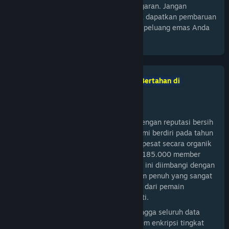
sistemnya sedang dalam mode pelonggaran. Jangan
lewatkan momentum krusial ini, segera dapatkan pembaruan
di
info slot gacor hari ini
dan temukan peluang emas Anda
pada deretan
slot online gacor hari ini
.
Fakta Operasional: Mengapa Pemain Bertahan di
MEKANIK4D
Membangun platform
slot
yang solid dengan reputasi bersih
tidak terjadi dalam semalam. Sejak resmi berdiri pada tahun
2019,
MEKANIK4D
telah berkembang pesat secara organik
dan kini menjadi rumah bagi lebih dari 185.000 member
terdaftar. Skala operasional yang masif ini diimbangi dengan
ketersediaan layanan pelanggan 24 jam penuh yang sangat
responsif, memastikan setiap transaksi dari pemain
dieksekusi tanpa hambatan yang berarti.
Kami sangat ketat perihal privasi, sehingga seluruh data
aktivitas Anda diamankan dengan sistem enkripsi tingkat