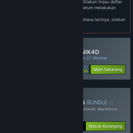
Produk ini Didukung dalam bahasamu. Silakan tinjau daftar
bahasa yang didukung di bawah ini sebelum melakukan
pembelian.
Jika kamu ingin melihat game dalam bahasa lainnya, silakan
atur
preferensi bahasa
.
Minimal Deposit di MEKANIK4D
PENAWARAN HARIAN! Penawaran berakhir 17 Oktober
Rp 50 000
-90%
Main Sekarang
Rp 5 000
Beli Chaos Of Blade Kratos
BUNDLE
(?)
Terdiri dari 2 item:
Resident Evil 4 X MEKANIK4D
,
Blackthorn
Arena: Reforged
-25%
Info Bundel
Rp 284 398
Masuk Keranjang