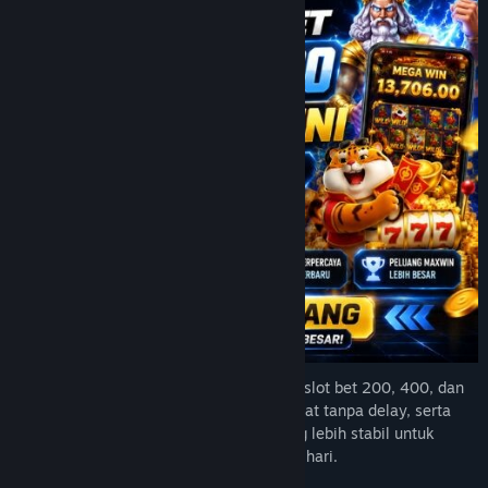
MEKANIK4D
menghadirkan pengalaman slot bet 200, 400, dan
600 dengan RTP Live tertinggi, akses cepat tanpa delay, serta
sistem permainan modern yang dirancang lebih stabil untuk
pengguna mobile maupun desktop setiap hari.