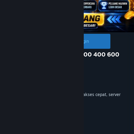
Bantuan
Rincian Akun
Preferensi toko
Daftar
Login
Ubah bahasa
MEKANIK4D Situs Slot Bet 200 400 600
Ganti Pengguna
dengan RTP Live Tertinggi
Dapatkan Aplikasi Seluler Steam
Pengembang
PersonaeGame Studio
Penerbit
Kunpan Games
Lihat situs web desktop
Dirilis
23 Jan 2026
Main slot bet kecil lebih nyaman dengan akses cepat, server
stabil, dan peluang maxwin hari ini.
TAG
+
ULASAN