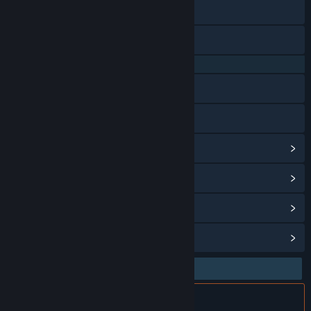
Discord
X
QQ 725153963
Baidu Tieba
Bilibili
Lihat riwayat pembaruan
Baca berita terkait
Lihat diskusi
Temukan Grup Komunitas
Bhs. Indonesia Didukung