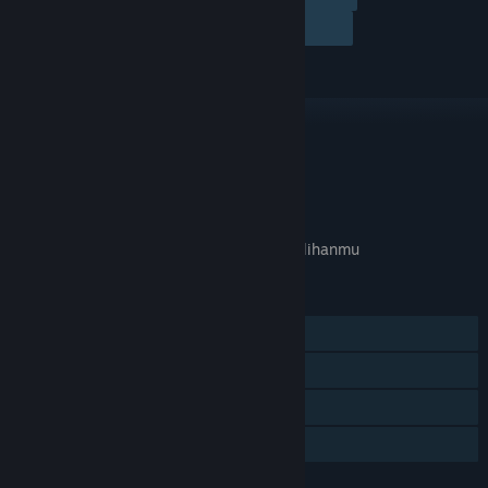
Ikuti
Abaikan
TAUTAN & INFO
APA GAME INI RELEVAN UNTUKMU?
Tidak tersedia di
preferensi bahasa
pilihanmu
FITUR
Pemain Tunggal
Pencapaian Steam
Trading Card Steam
Berbagi dengan Keluarga
BAHASA