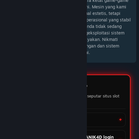
Di
MEKANIK4D
, kami mengkurasi secara ketat game-game
mulai bermain..
dalam kategori angka keberuntungan ini. Mesin yang kami
03 Feb 2026
sajikan tidak sekadar menawarkan visual estetis, tetapi
dijamin memiliki fondasi matematika operasional yang stabil
untuk menopang kemenangan nyata. Anda tidak sedang
★★★★★
Rian
mengejar mitos visual, melainkan mengeksploitasi sistem
Banyak Pilihan Game Menarik
slot gacor
yang telah melewati uji kelayakan. Nikmati
perpaduan sempurna antara keberuntungan dan sistem
di MEKANIK4D
cerdas hanya di
slot online
pilihan kami.
Pilihan Game di MEKANIK4D cukup lengkap
dengan variasi permainan yang terus diperbarui.
Tampilannya ringan dan nyaman diakses lewat HP
maupun laptop tanpa kendala berarti.
05 Feb 2026
FAQ MEKANIK4D
Pertanyaan yang sering ditanyakan seputar situs slot
★★★★☆
Fajar
gacor terpercaya
Transaksi Depo Maupun
Apa itu MEKANIK4D?
Withdraw Praktis dan
Transparan
Bagaimana cara melakukan MEKANIK4D login