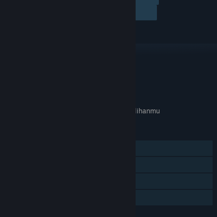
Ikuti
Abaikan
TAUTAN & INFO
APA GAME INI RELEVAN UNTUKMU?
Tidak tersedia di
preferensi bahasa
pilihanmu
FITUR
Pemain Tunggal
Pencapaian Steam
Trading Card Steam
Berbagi dengan Keluarga
BAHASA