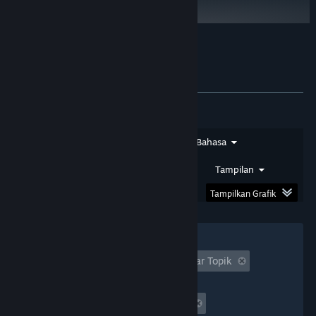
Selalu Aman
Ketika akses utama padat, link alternatif
MEKANIK4D tetap bisa digunakan dengan lancar.
Ini membuat saya tetap bisa bermain tanpa harus
Ulasan member setia MEKANIK4D
menunggu lama.
Tentang ulasan pengguna
Preferensimu
10 Feb 2026
★★★★★
Dimas
Jenis Ulasan
Jenis Pembelian
Bahasa
Tampilan UI-nya Ramah bagi
Rentang Tanggal
Waktu Bermain
Tampilan
Pengguna Baru
Tampilkan Grafik
Navigasi di MEKANIK4D mudah dipahami bahkan
untuk pengguna baru. Menu tersusun rapi
sehingga semua fitur, termasuk kategori SITUS
Filter
MEKANIK4D, bisa ditemukan dengan cepat.
Tidak Termasuk Aktivitas Ulasan Keluar Topik
12 Feb 2026
Waktu bermain:
★★★★★
Yoga
Seringnya Dimainkan di Steam Deck