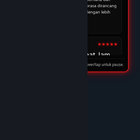
Menurut saya MEKANIK4D cocok untuk pemula
karena proses pendaftaran sederhana dan
panduan dasarnya jelas. Semua terasa dirancang
agar pengguna bisa bermain dengan lebih
percaya diri.
03 Feb 2026
★★★★★
Rian
Performa Stabil Saat Jam
Tip: hover/tap untuk pause.
Ramai
Saya sering bermain di malam hari dan performa
MEKANIK4D tetap stabil. Proses MEKANIK4D
login tidak pernah bermasalah walaupun traffic
sedang tinggi.
05 Feb 2026
★★★★☆
Fajar
CS MEKANIK4D Professional