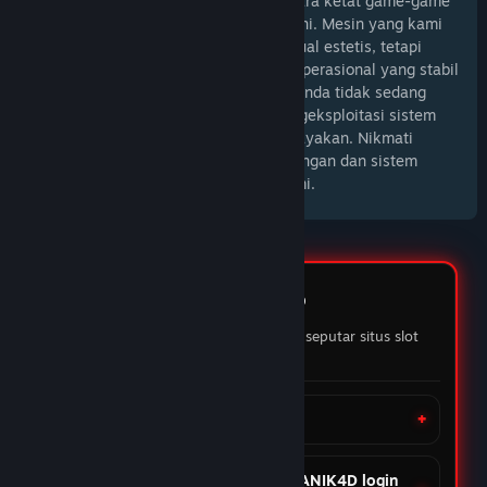
Di
MEKANIK4D
, kami mengkurasi secara ketat game-game
mulai bermain..
dalam kategori angka keberuntungan ini. Mesin yang kami
03 Feb 2026
sajikan tidak sekadar menawarkan visual estetis, tetapi
dijamin memiliki fondasi matematika operasional yang stabil
untuk menopang kemenangan nyata. Anda tidak sedang
★★★★★
Rian
mengejar mitos visual, melainkan mengeksploitasi sistem
Banyak Pilihan Game Menarik
slot gacor
yang telah melewati uji kelayakan. Nikmati
perpaduan sempurna antara keberuntungan dan sistem
di MEKANIK4D
cerdas hanya di
slot online
pilihan kami.
Pilihan Game di MEKANIK4D cukup lengkap
dengan variasi permainan yang terus diperbarui.
Tampilannya ringan dan nyaman diakses lewat HP
maupun laptop tanpa kendala berarti.
FAQ MEKANIK4D
05 Feb 2026
Pertanyaan yang sering ditanyakan seputar situs slot
gacor terpercaya
★★★★☆
Fajar
Transaksi Depo Maupun
Apa itu MEKANIK4D?
Withdraw Praktis dan
Transparan
Bagaimana cara melakukan MEKANIK4D login