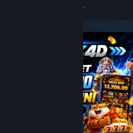
8
MEKANIK4D
Lihat Profilmu
Wallet (Rp 751,880)
Pemberitahuan
8
Toko
MEKANIK4D
Kamu & Temanmu
Obrolan