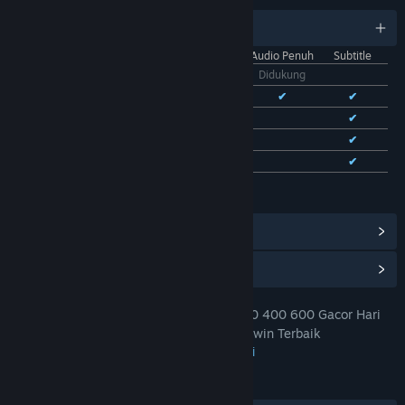
11 bahasa yang didukung
Antarmuka
Audio Penuh
Subtitle
Bhs. Indonesia
Didukung
Bhs. Inggris
✔
✔
✔
Bhs. Tionghoa Sederhana
✔
✔
Bhs. Tionghoa Tradisional
✔
✔
Bhs. Prancis
✔
✔
Lihat semua 11 bahasa yang didukung
Lihat Pencapaian Steam
(28)
Lihat Item Toko Poin
(9)
MEKANIK4D >> Situs Slot Bet 200 400 600 Gacor Hari
JUDUL:
Ini dengan RTP Live Tertinggi Versi Maxwin Terbaik
Petualangan
,
Indie
,
RPG
,
Strategi
GENRE:
23 Jan 2026
TANGGAL RILIS:
28 Agu 2023
TANGGAL RILIS AKSES DINI: