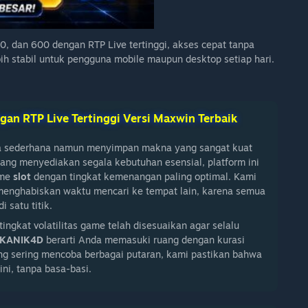
, dan 600 dengan RTP Live tertinggi, akses cepat tanpa
ih stabil untuk pengguna mobile maupun desktop setiap hari.
ngan RTP Live Tertinggi Versi Maxwin Terbaik
ya sederhana namun menyimpan makna yang sangat kuat
yang menyediakan segala kebutuhan esensial, platform ini
ame
slot
dengan tingkat kemenangan paling optimal. Kami
 menghabiskan waktu mencari ke tempat lain, karena semua
 satu titik.
tingkat volatilitas game telah disesuaikan agar selalu
KANIK4D
berarti Anda memasuki ruang dengan kurasi
ng sering mencoba berbagai putaran, kami pastikan bahwa
ni, tanpa basa-basi.