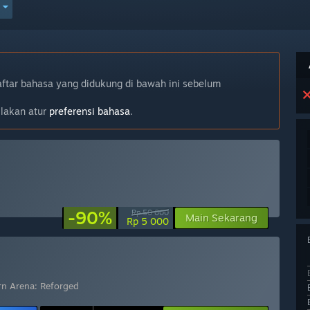
aftar bahasa yang didukung di bawah ini sebelum
ilakan atur
preferensi bahasa
.
-90%
Rp 50 000
Main Sekarang
Rp 5 000
rn Arena: Reforged