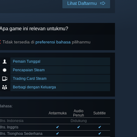
Lihat Daftarmu
Apa game ini relevan untukmu?
Tidak tersedia di
preferensi bahasa
pilihanmu
Pemain Tunggal
Pencapaian Steam
Trading Card Steam
Berbagi dengan Keluarga
Bahasa
:
Audio
Antarmuka
Subtitle
Penuh
Bhs. Indonesia
Didukung
Bhs. Inggris
✔
✔
✔
Bhs. Tionghoa Sederhana
✔
✔