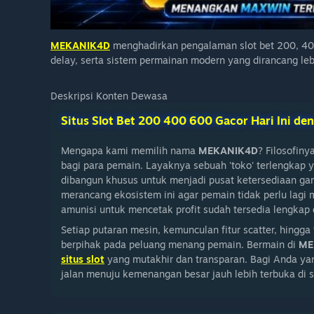
MEKANIK4D
menghadirkan pengalaman slot bet 200, 400
delay, serta sistem permainan modern yang dirancang leb
Deskripsi Konten Dewasa
Situs Slot Bet 200 400 600 Gacor Hari Ini de
Mengapa kami memilih nama
MEKANIK4D
? Filosofin
bagi para pemain. Layaknya sebuah 'toko' terlengkap 
dibangun khusus untuk menjadi pusat ketersediaan g
merancang ekosistem ini agar pemain tidak perlu lagi
amunisi untuk mencetak profit sudah tersedia lengkap di
Setiap putaran mesin, kemunculan fitur scatter, hingga 
berpihak pada peluang menang pemain. Bermain di
ME
situs slot
yang mutakhir dan transparan. Bagi Anda ya
jalan menuju kemenangan besar jauh lebih terbuka di si