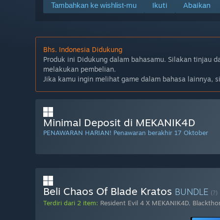
Ikuti
Abaikan
Tambahkan ke wishlist-mu
Bhs. Indonesia Didukung
Produk ini Didukung dalam bahasamu. Silakan tinjau d
melakukan pembelian.
Jika kamu ingin melihat game dalam bahasa lainnya, s
Minimal Deposit di MEKANIK4D
PENAWARAN HARIAN! Penawaran berakhir 17 Oktober
Beli Chaos Of Blade Kratos
BUNDLE
(?)
Terdiri dari 2 item:
Resident Evil 4 X MEKANIK4D
,
Blacktho